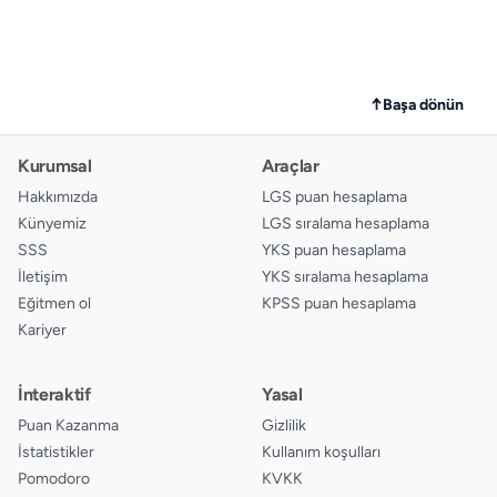
↑
Başa dönün
Kurumsal
Araçlar
Hakkımızda
LGS puan hesaplama
Künyemiz
LGS sıralama hesaplama
SSS
YKS puan hesaplama
İletişim
YKS sıralama hesaplama
Eğitmen ol
KPSS puan hesaplama
Kariyer
İnteraktif
Yasal
Puan Kazanma
Gizlilik
İstatistikler
Kullanım koşulları
Pomodoro
KVKK