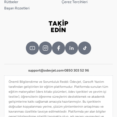
Rütbeler
Çerez Tercihleri
Başarı Rozetleri
TAKİP
Bizi takip edin
EDİN
support@odevjet.com
·
0850 303 52 96
Önemli Bilgilendirme ve Sorumluluk Reddi: Ödevjet, Garsoft Yazılım
tarafından geliştirilen bir eğitim platformudur. Platformda sunulan tüm
eğitim materyalleri (ders kitabı çözümleri, ödev içerikleri ve çevrim içi
testler), öğrencilerin öğrenme süreçlerini desteklemek ve akademik
gelişimlerine katkı sağlamak amacıyla hazırlanmıştır. Bu içeriklerin
doğrudan kopyalanması yerine, çözüm yöntemlerinin anlaşılması ve
kavranması özellikle tavsiye edilmektedir. Platformda yer alan bilgiler
genel bilgilendirme niteliği taşımakta olup, adı geçen yayınevleri ve