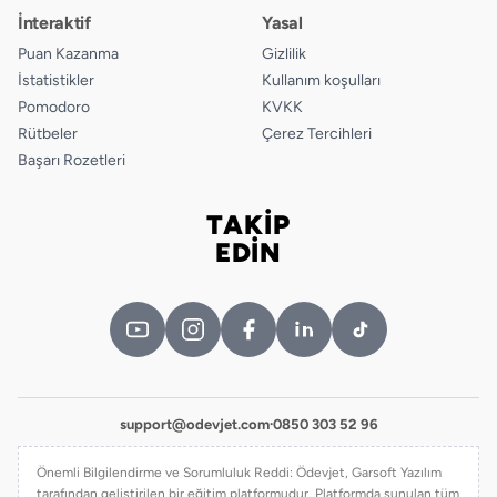
İnteraktif
Yasal
Puan Kazanma
Gizlilik
İstatistikler
Kullanım koşulları
Pomodoro
KVKK
Rütbeler
Çerez Tercihleri
Başarı Rozetleri
TAKİP
Bizi takip edin
EDİN
support@odevjet.com
·
0850 303 52 96
Önemli Bilgilendirme ve Sorumluluk Reddi: Ödevjet, Garsoft Yazılım
tarafından geliştirilen bir eğitim platformudur. Platformda sunulan tüm