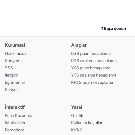
↑
Başa dönün
Kurumsal
Araçlar
Hakkımızda
LGS puan hesaplama
Künyemiz
LGS sıralama hesaplama
SSS
YKS puan hesaplama
İletişim
YKS sıralama hesaplama
Eğitmen ol
KPSS puan hesaplama
Kariyer
İnteraktif
Yasal
Puan Kazanma
Gizlilik
İstatistikler
Kullanım koşulları
Pomodoro
KVKK