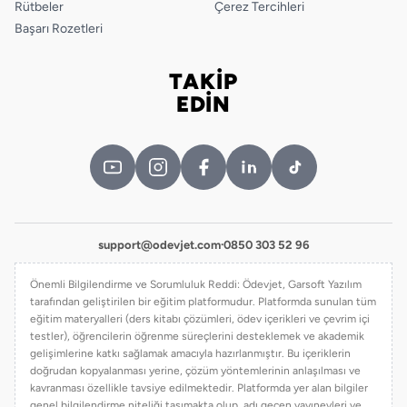
Rütbeler
Çerez Tercihleri
Başarı Rozetleri
TAKİP
Bizi takip edin
EDİN
support@odevjet.com
·
0850 303 52 96
Önemli Bilgilendirme ve Sorumluluk Reddi: Ödevjet, Garsoft Yazılım
tarafından geliştirilen bir eğitim platformudur. Platformda sunulan tüm
eğitim materyalleri (ders kitabı çözümleri, ödev içerikleri ve çevrim içi
testler), öğrencilerin öğrenme süreçlerini desteklemek ve akademik
gelişimlerine katkı sağlamak amacıyla hazırlanmıştır. Bu içeriklerin
doğrudan kopyalanması yerine, çözüm yöntemlerinin anlaşılması ve
kavranması özellikle tavsiye edilmektedir. Platformda yer alan bilgiler
genel bilgilendirme niteliği taşımakta olup, adı geçen yayınevleri ve