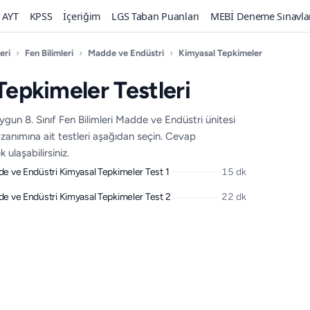
AYT
KPSS
İçeriğim
LGS Taban Puanları
MEBİ Deneme Sınavla
eri
›
Fen Bilimleri
›
Madde ve Endüstri
›
Kimyasal Tepkimeler
Tepkimeler Testleri
un 8. Sınıf Fen Bilimleri Madde ve Endüstri ünitesi
zanımına ait testleri aşağıdan seçin. Cevap
 ulaşabilirsiniz.
dde ve Endüstri Kimyasal Tepkimeler Test 1
15 dk
dde ve Endüstri Kimyasal Tepkimeler Test 2
22 dk