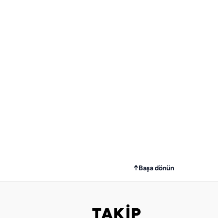
↑
Başa dönün
TAKİP
Bizi takip edin