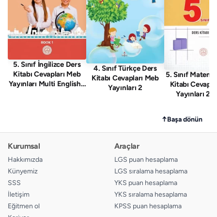
5. Sınıf İngilizce Ders
4. Sınıf Türkçe Ders
Kitabı Cevapları Meb
5. Sınıf Matema
Kitabı Cevapları Meb
Yayınları Multi English 1
Kitabı Cevapla
Yayınları 2
. Kitap
Yayınları 2. 
↑
Başa dönün
Kurumsal
Araçlar
Hakkımızda
LGS puan hesaplama
Künyemiz
LGS sıralama hesaplama
SSS
YKS puan hesaplama
İletişim
YKS sıralama hesaplama
Eğitmen ol
KPSS puan hesaplama