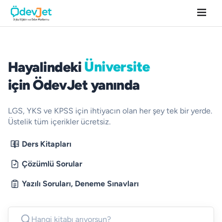
Lise
Hayalindeki lise ve üniversite içi
Üniversite
Hayalindeki
Lise
için ÖdevJet yanında
Üniversite
LGS, YKS ve KPSS için ihtiyacın olan her şey tek bir yerde.
Üstelik tüm içerikler ücretsiz.
Ders Kitapları
Çözümlü Sorular
Yazılı Soruları, Deneme Sınavları
Hangi kitabı arıyorsun?