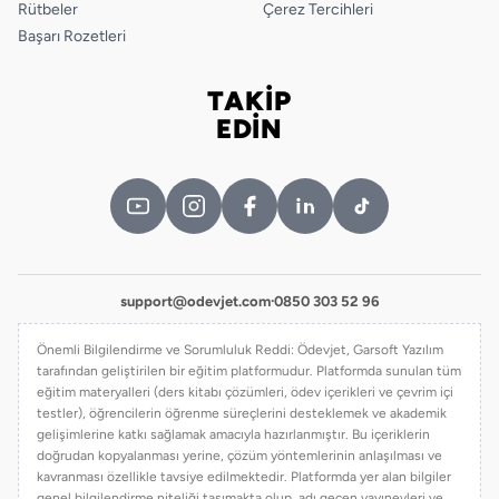
Rütbeler
Çerez Tercihleri
Başarı Rozetleri
TAKİP
Bizi takip edin
EDİN
support@odevjet.com
·
0850 303 52 96
Önemli Bilgilendirme ve Sorumluluk Reddi: Ödevjet, Garsoft Yazılım
tarafından geliştirilen bir eğitim platformudur. Platformda sunulan tüm
eğitim materyalleri (ders kitabı çözümleri, ödev içerikleri ve çevrim içi
testler), öğrencilerin öğrenme süreçlerini desteklemek ve akademik
gelişimlerine katkı sağlamak amacıyla hazırlanmıştır. Bu içeriklerin
doğrudan kopyalanması yerine, çözüm yöntemlerinin anlaşılması ve
kavranması özellikle tavsiye edilmektedir. Platformda yer alan bilgiler
genel bilgilendirme niteliği taşımakta olup, adı geçen yayınevleri ve