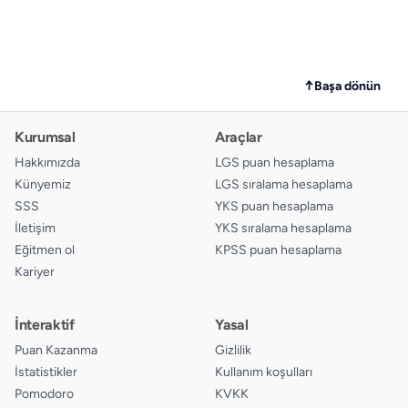
↑
Başa dönün
Kurumsal
Araçlar
Hakkımızda
LGS puan hesaplama
Künyemiz
LGS sıralama hesaplama
SSS
YKS puan hesaplama
İletişim
YKS sıralama hesaplama
Eğitmen ol
KPSS puan hesaplama
Kariyer
İnteraktif
Yasal
Puan Kazanma
Gizlilik
İstatistikler
Kullanım koşulları
Pomodoro
KVKK