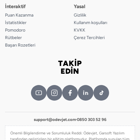
İnteraktif
Yasal
Puan Kazanma
Gizlilik
İstatistikler
Kullanım koşulları
Pomodoro
KVKK
Rütbeler
Çerez Tercihleri
Başarı Rozetleri
TAKİP
Bizi takip edin
EDİN
support@odevjet.com
·
0850 303 52 96
Önemli Bilgilendirme ve Sorumluluk Reddi: Ödevjet, Garsoft Yazılım
tarafından geliştirilen bir eğitim platformudur. Platformda sunulan tüm