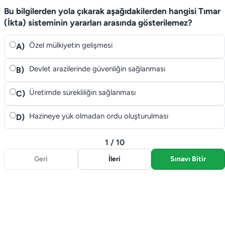
Bu bilgilerden yola çıkarak aşağıdakilerden hangisi Tımar
(İkta) sisteminin yararları arasında gösterilemez?
Özel mülkiyetin gelişmesi
A)
Devlet arazilerinde güvenliğin sağlanması
B)
Üretimde sürekliliğin sağlanması
C)
Hazineye yük olmadan ordu oluşturulması
D)
1 / 10
Geri
İleri
Sınavı Bitir