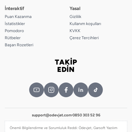
İnteraktif
Yasal
Puan Kazanma
Gizlilik
İstatistikler
Kullanım koşulları
Pomodoro
KVKK
Rütbeler
Çerez Tercihleri
Başarı Rozetleri
TAKİP
Bizi takip edin
EDİN
support@odevjet.com
·
0850 303 52 96
Önemli Bilgilendirme ve Sorumluluk Reddi: Ödevjet, Garsoft Yazılım