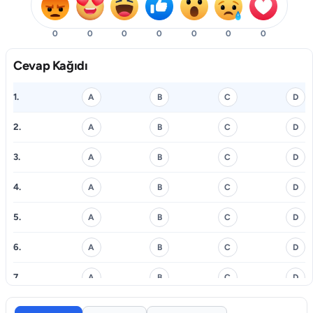
0
0
0
0
0
0
0
Cevap Kağıdı
1.
A
B
C
D
2.
A
B
C
D
3.
A
B
C
D
4.
A
B
C
D
5.
A
B
C
D
6.
A
B
C
D
7.
A
B
C
D
8.
A
B
C
D