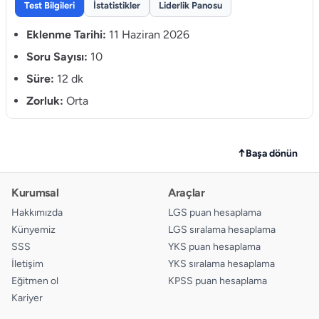
Test Bilgileri
İstatistikler
Liderlik Panosu
9.
A
B
C
D
Eklenme Tarihi:
11 Haziran 2026
10.
Soru Sayısı:
10
A
B
C
D
Süre:
12 dk
Zorluk:
Orta
↑
Başa dönün
Kurumsal
Araçlar
Hakkımızda
LGS puan hesaplama
Künyemiz
LGS sıralama hesaplama
SSS
YKS puan hesaplama
İletişim
YKS sıralama hesaplama
Eğitmen ol
KPSS puan hesaplama
Kariyer