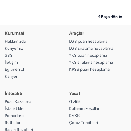
↑
Başa dönün
Kurumsal
Araçlar
Hakkımızda
LGS puan hesaplama
Künyemiz
LGS sıralama hesaplama
SSS
YKS puan hesaplama
İletişim
YKS sıralama hesaplama
Eğitmen ol
KPSS puan hesaplama
Kariyer
İnteraktif
Yasal
Puan Kazanma
Gizlilik
İstatistikler
Kullanım koşulları
Pomodoro
KVKK
Rütbeler
Çerez Tercihleri
Başarı Rozetleri