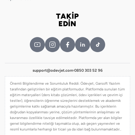
TAKİP
Bizi takip edin
EDİN
support@odevjet.com
·
0850 303 52 96
Önemli Bilgilendirme ve Sorumluluk Reddi: Ödevjet, Garsoft Yazılım
tarafından geliştirilen bir eğitim platformudur. Platformda sunulan tüm
eğitim materyalleri (ders kitabı çözümleri, ödev içerikleri ve çevrim içi
testler), öğrencilerin öğrenme süreçlerini desteklemek ve akademik
gelişimlerine katkı sağlamak amacıyla hazırlanmıştır. Bu içeriklerin
doğrudan kopyalanması yerine, çözüm yöntemlerinin anlaşılması ve
kavranması özellikle tavsiye edilmektedir. Platformda yer alan bilgiler
genel bilgilendirme niteliği taşımakta olup, adı geçen yayınevleri ve
resmî kurumlarla herhangi bir ticari ya da idari bağ bulunmamaktadır..