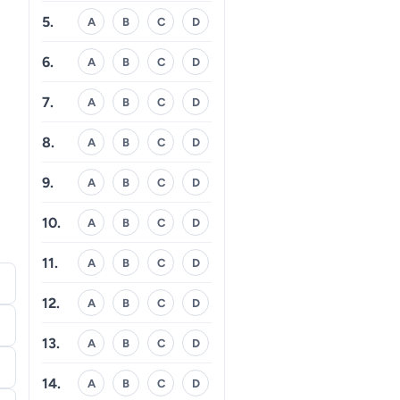
5.
A
B
C
D
6.
A
B
C
D
7.
A
B
C
D
8.
A
B
C
D
9.
A
B
C
D
10.
A
B
C
D
11.
A
B
C
D
12.
A
B
C
D
13.
A
B
C
D
14.
A
B
C
D