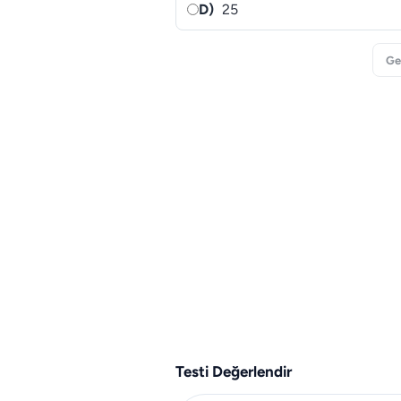
D)
25
Ge
Testi Değerlendir