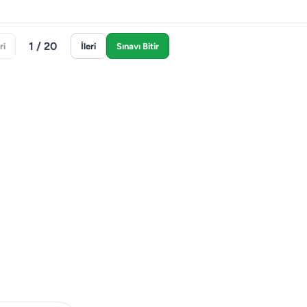
1 / 20
ri
İleri
Sınavı Bitir