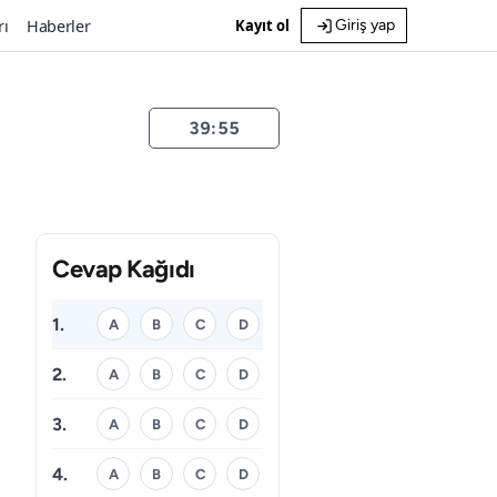
rı
Haberler
Kayıt ol
Giriş yap
39:55
Cevap Kağıdı
1.
A
B
C
D
2.
A
B
C
D
3.
A
B
C
D
4.
A
B
C
D