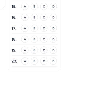
15.
A
B
C
D
16.
A
B
C
D
17.
A
B
C
D
18.
A
B
C
D
19.
A
B
C
D
20.
A
B
C
D