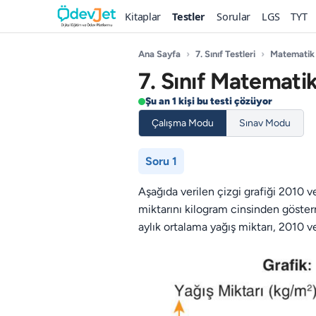
Kitaplar
Testler
Sorular
LGS
TYT
Ana Sayfa
›
7. Sınıf Testleri
›
Matematik
7. Sınıf Matematik
Şu an 1 kişi bu testi çözüyor
Çalışma Modu
Sınav Modu
Soru 1
Aşağıda verilen çizgi grafiği 2010 v
miktarını kilogram cinsinden göste
aylık ortalama yağış miktarı, 2010 v