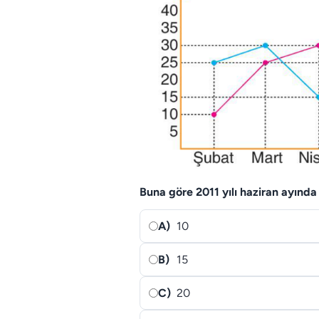
Buna göre 2011 yılı haziran ayınd
A)
10
B)
15
C)
20