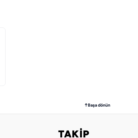
↑
Başa dönün
TAKİP
Bizi takip edin