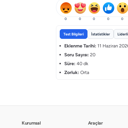
0
0
0
0
0
Test Bilgileri
İstatistikler
Liderl
Eklenme Tarihi:
11 Haziran 202
Soru Sayısı:
20
Süre:
40 dk
Zorluk:
Orta
Kurumsal
Araçlar