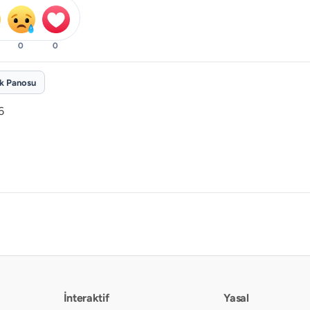
0
0
ik Panosu
6
İnteraktif
Yasal