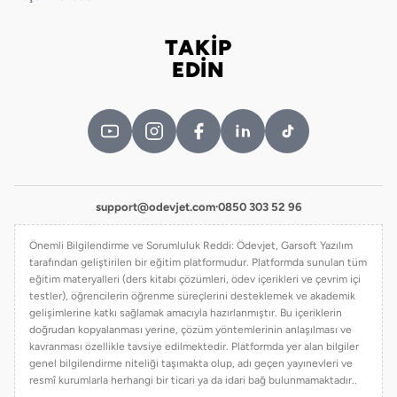
TAKİP
Bizi takip edin
EDİN
support@odevjet.com
·
0850 303 52 96
Önemli Bilgilendirme ve Sorumluluk Reddi: Ödevjet, Garsoft Yazılım
tarafından geliştirilen bir eğitim platformudur. Platformda sunulan tüm
eğitim materyalleri (ders kitabı çözümleri, ödev içerikleri ve çevrim içi
testler), öğrencilerin öğrenme süreçlerini desteklemek ve akademik
gelişimlerine katkı sağlamak amacıyla hazırlanmıştır. Bu içeriklerin
doğrudan kopyalanması yerine, çözüm yöntemlerinin anlaşılması ve
kavranması özellikle tavsiye edilmektedir. Platformda yer alan bilgiler
genel bilgilendirme niteliği taşımakta olup, adı geçen yayınevleri ve
resmî kurumlarla herhangi bir ticari ya da idari bağ bulunmamaktadır..