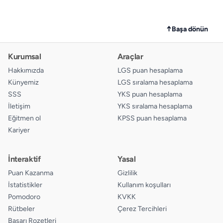
↑
Başa dönün
Kurumsal
Araçlar
Hakkımızda
LGS puan hesaplama
Künyemiz
LGS sıralama hesaplama
SSS
YKS puan hesaplama
İletişim
YKS sıralama hesaplama
Eğitmen ol
KPSS puan hesaplama
Kariyer
İnteraktif
Yasal
Puan Kazanma
Gizlilik
İstatistikler
Kullanım koşulları
Pomodoro
KVKK
Rütbeler
Çerez Tercihleri
Başarı Rozetleri