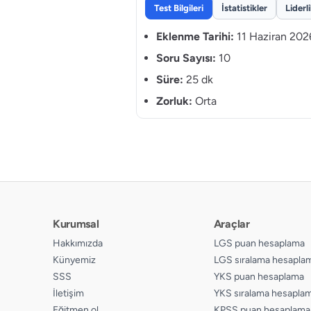
Test Bilgileri
İstatistikler
Liderl
Eklenme Tarihi:
11 Haziran 202
Soru Sayısı:
10
Süre:
25 dk
Zorluk:
Orta
Kurumsal
Araçlar
Hakkımızda
LGS puan hesaplama
Künyemiz
LGS sıralama hesapla
SSS
YKS puan hesaplama
İletişim
YKS sıralama hesapla
Eğitmen ol
KPSS puan hesaplama