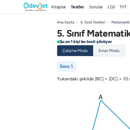
Kitaplar
Testler
Sorular
LGS
TYT
Ana Sayfa
›
5. Sınıf Testleri
›
Matematik
5. Sınıf Matemati
Şu an 1 kişi bu testi çözüyor
Çalışma Modu
Sınav Modu
Soru 1
Yukarıdaki şekilde |BC| = |DC| = 10 