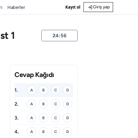
rı
Haberler
Kayıt ol
Giriş yap
st 1
24:55
Cevap Kağıdı
1.
A
B
C
D
2.
A
B
C
D
3.
A
B
C
D
4.
A
B
C
D