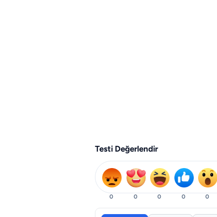
Testi Değerlendir
0
0
0
0
0