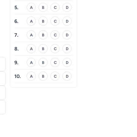
5.
A
B
C
D
6.
A
B
C
D
7.
A
B
C
D
8.
A
B
C
D
9.
A
B
C
D
10.
A
B
C
D