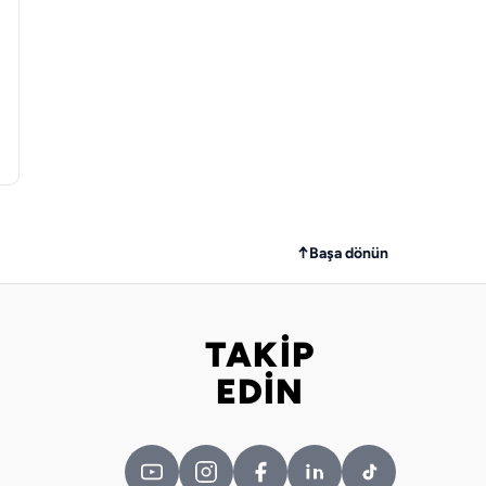
↑
Başa dönün
TAKİP
Bizi takip edin
EDİN