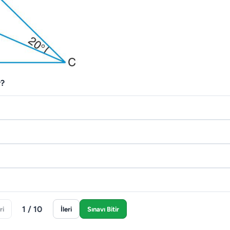
r?
1 / 10
ri
İleri
Sınavı Bitir