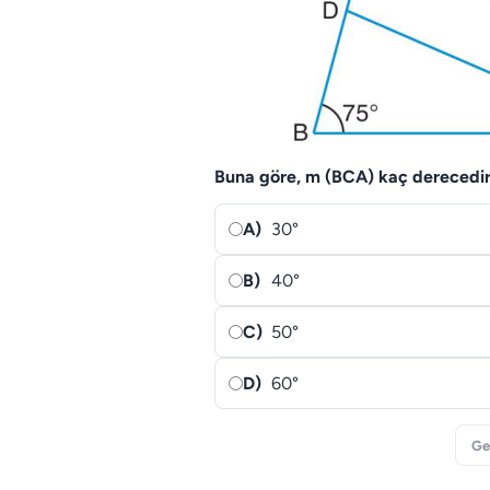
Buna göre, m (BCA) kaç derecedi
A)
30°
B)
40°
C)
50°
D)
60°
Ge