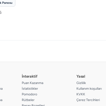
ik Panosu
6
İnteraktif
Yasal
Puan Kazanma
Gizlilik
ma
İstatistikler
Kullanım koşulları
Pomodoro
KVKK
ma
Rütbeler
Çerez Tercihleri
Başarı Rozetleri