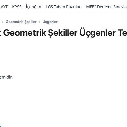
AYT
KPSS
İçeriğim
LGS Taban Puanları
MEBİ Deneme Sınavla
›
Geometrik Şekiller
›
Üçgenler
k Geometrik Şekiller Üçgenler Te
cm'dir.