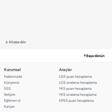
Kitaba dön
↑
Başa dönün
Kurumsal
Araçlar
Hakkımızda
LGS puan hesaplama
Künyemiz
LGS sıralama hesaplama
SSS
YKS puan hesaplama
İletişim
YKS sıralama hesaplama
Eğitmen ol
KPSS puan hesaplama
Kariyer