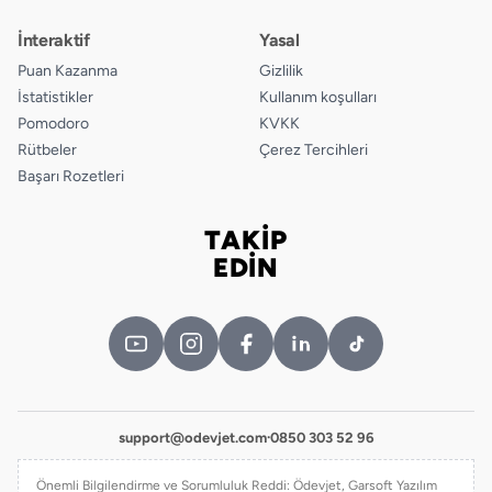
İnteraktif
Yasal
Puan Kazanma
Gizlilik
İstatistikler
Kullanım koşulları
Pomodoro
KVKK
Rütbeler
Çerez Tercihleri
Başarı Rozetleri
TAKİP
Bizi takip edin
EDİN
support@odevjet.com
·
0850 303 52 96
Önemli Bilgilendirme ve Sorumluluk Reddi: Ödevjet, Garsoft Yazılım