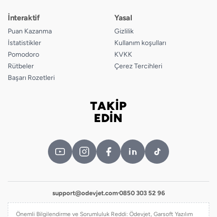
İnteraktif
Yasal
Puan Kazanma
Gizlilik
İstatistikler
Kullanım koşulları
Pomodoro
KVKK
Rütbeler
Çerez Tercihleri
Başarı Rozetleri
TAKİP
Bizi takip edin
EDİN
support@odevjet.com
·
0850 303 52 96
Önemli Bilgilendirme ve Sorumluluk Reddi: Ödevjet, Garsoft Yazılım