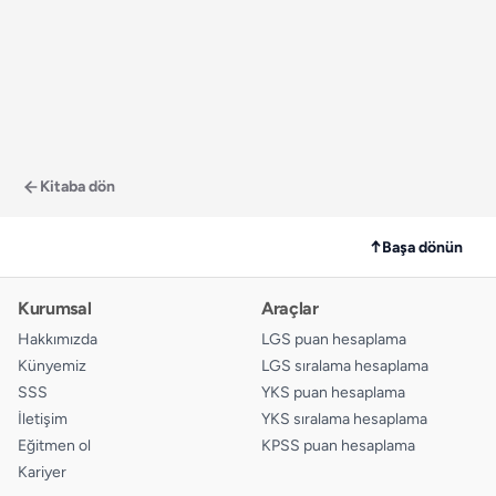
Kitaba dön
↑
Başa dönün
Kurumsal
Araçlar
Hakkımızda
LGS puan hesaplama
Künyemiz
LGS sıralama hesaplama
SSS
YKS puan hesaplama
İletişim
YKS sıralama hesaplama
Eğitmen ol
KPSS puan hesaplama
Kariyer