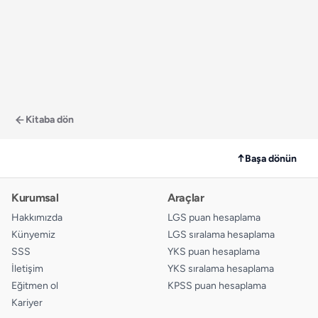
Kitaba dön
↑
Başa dönün
Kurumsal
Araçlar
Hakkımızda
LGS puan hesaplama
Künyemiz
LGS sıralama hesaplama
SSS
YKS puan hesaplama
İletişim
YKS sıralama hesaplama
Eğitmen ol
KPSS puan hesaplama
Kariyer