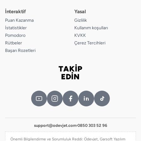
İnteraktif
Yasal
Puan Kazanma
Gizlilik
İstatistikler
Kullanım koşulları
Pomodoro
KVKK
Rütbeler
Çerez Tercihleri
Başarı Rozetleri
TAKİP
Bizi takip edin
EDİN
support@odevjet.com
·
0850 303 52 96
Önemli Bilgilendirme ve Sorumluluk Reddi: Ödevjet, Garsoft Yazılım