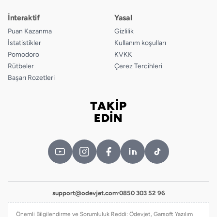
İnteraktif
Yasal
Puan Kazanma
Gizlilik
İstatistikler
Kullanım koşulları
Pomodoro
KVKK
Rütbeler
Çerez Tercihleri
Başarı Rozetleri
TAKİP
Bizi takip edin
EDİN
support@odevjet.com
·
0850 303 52 96
Önemli Bilgilendirme ve Sorumluluk Reddi: Ödevjet, Garsoft Yazılım