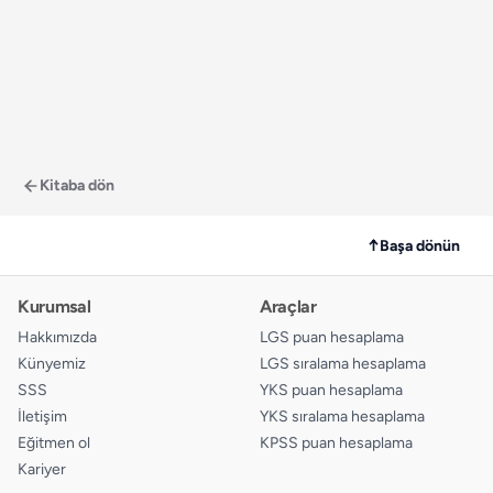
Kitaba dön
↑
Başa dönün
Kurumsal
Araçlar
Hakkımızda
LGS puan hesaplama
Künyemiz
LGS sıralama hesaplama
SSS
YKS puan hesaplama
İletişim
YKS sıralama hesaplama
Eğitmen ol
KPSS puan hesaplama
Kariyer