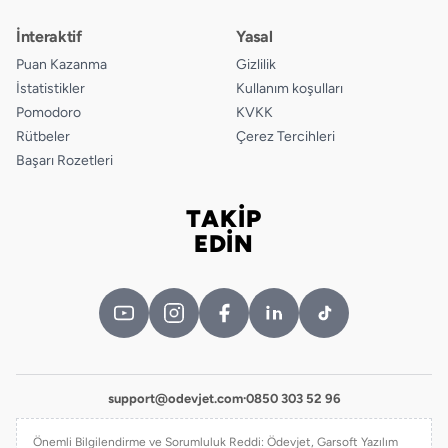
İnteraktif
Yasal
Puan Kazanma
Gizlilik
İstatistikler
Kullanım koşulları
Pomodoro
KVKK
Rütbeler
Çerez Tercihleri
Başarı Rozetleri
TAKİP
Bizi takip edin
EDİN
support@odevjet.com
·
0850 303 52 96
Önemli Bilgilendirme ve Sorumluluk Reddi: Ödevjet, Garsoft Yazılım