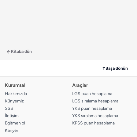
Kitaba dön
↑
Başa dönün
Kurumsal
Araçlar
Hakkımızda
LGS puan hesaplama
Künyemiz
LGS sıralama hesaplama
SSS
YKS puan hesaplama
İletişim
YKS sıralama hesaplama
Eğitmen ol
KPSS puan hesaplama
Kariyer