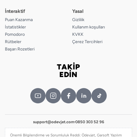
İnteraktif
Yasal
Puan Kazanma
Gizlilik
İstatistikler
Kullanım koşulları
Pomodoro
KVKK
Rütbeler
Çerez Tercihleri
Başarı Rozetleri
TAKİP
Bizi takip edin
EDİN
support@odevjet.com
·
0850 303 52 96
Önemli Bilgilendirme ve Sorumluluk Reddi: Ödevjet, Garsoft Yazılım