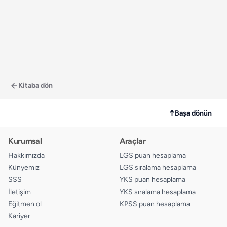
Kitaba dön
↑
Başa dönün
Kurumsal
Araçlar
Hakkımızda
LGS puan hesaplama
Künyemiz
LGS sıralama hesaplama
SSS
YKS puan hesaplama
İletişim
YKS sıralama hesaplama
Eğitmen ol
KPSS puan hesaplama
Kariyer