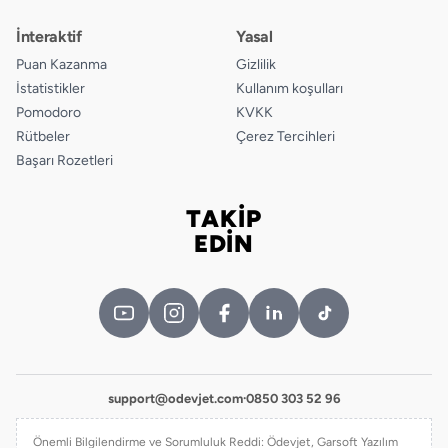
İnteraktif
Yasal
Puan Kazanma
Gizlilik
İstatistikler
Kullanım koşulları
Pomodoro
KVKK
Rütbeler
Çerez Tercihleri
Başarı Rozetleri
TAKİP
Bizi takip edin
EDİN
support@odevjet.com
·
0850 303 52 96
Önemli Bilgilendirme ve Sorumluluk Reddi: Ödevjet, Garsoft Yazılım