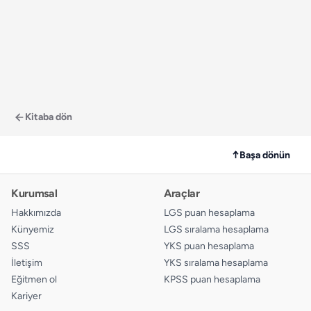
Kitaba dön
↑
Başa dönün
Kurumsal
Araçlar
Hakkımızda
LGS puan hesaplama
Künyemiz
LGS sıralama hesaplama
SSS
YKS puan hesaplama
İletişim
YKS sıralama hesaplama
Eğitmen ol
KPSS puan hesaplama
Kariyer