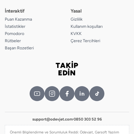
İnteraktif
Yasal
Puan Kazanma
Gizlilik
İstatistikler
Kullanım koşulları
Pomodoro
KVKK
Rütbeler
Çerez Tercihleri
Başarı Rozetleri
TAKİP
Bizi takip edin
EDİN
support@odevjet.com
·
0850 303 52 96
Önemli Bilgilendirme ve Sorumluluk Reddi: Ödevjet, Garsoft Yazılım