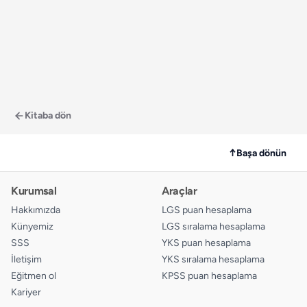
Kitaba dön
↑
Başa dönün
Kurumsal
Araçlar
Hakkımızda
LGS puan hesaplama
Künyemiz
LGS sıralama hesaplama
SSS
YKS puan hesaplama
İletişim
YKS sıralama hesaplama
Eğitmen ol
KPSS puan hesaplama
Kariyer