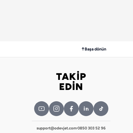
↑
Başa dönün
TAKİP
Bizi takip edin
EDİN
support@odevjet.com
·
0850 303 52 96