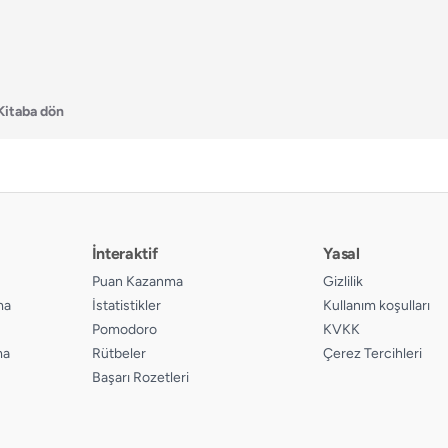
Kitaba dön
İnteraktif
Yasal
Puan Kazanma
Gizlilik
ma
İstatistikler
Kullanım koşulları
Pomodoro
KVKK
ma
Rütbeler
Çerez Tercihleri
Başarı Rozetleri