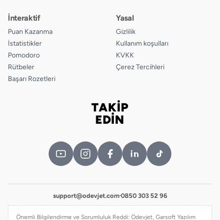
İnteraktif
Yasal
Puan Kazanma
Gizlilik
İstatistikler
Kullanım koşulları
Pomodoro
KVKK
Rütbeler
Çerez Tercihleri
Başarı Rozetleri
TAKİP
Bizi takip edin
EDİN
support@odevjet.com
·
0850 303 52 96
Önemli Bilgilendirme ve Sorumluluk Reddi: Ödevjet, Garsoft Yazılım