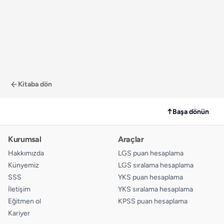
Kitaba dön
↑
Başa dönün
Kurumsal
Araçlar
Hakkımızda
LGS puan hesaplama
Künyemiz
LGS sıralama hesaplama
SSS
YKS puan hesaplama
İletişim
YKS sıralama hesaplama
Eğitmen ol
KPSS puan hesaplama
Kariyer