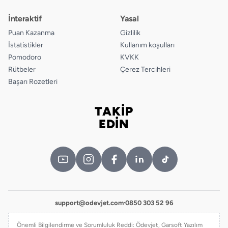
İnteraktif
Yasal
Puan Kazanma
Gizlilik
İstatistikler
Kullanım koşulları
Pomodoro
KVKK
Rütbeler
Çerez Tercihleri
Başarı Rozetleri
TAKİP
Bizi takip edin
EDİN
support@odevjet.com
·
0850 303 52 96
Önemli Bilgilendirme ve Sorumluluk Reddi: Ödevjet, Garsoft Yazılım