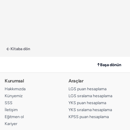
Kitaba dön
↑
Başa dönün
Kurumsal
Araçlar
Hakkımızda
LGS puan hesaplama
Künyemiz
LGS sıralama hesaplama
SSS
YKS puan hesaplama
İletişim
YKS sıralama hesaplama
Eğitmen ol
KPSS puan hesaplama
Kariyer