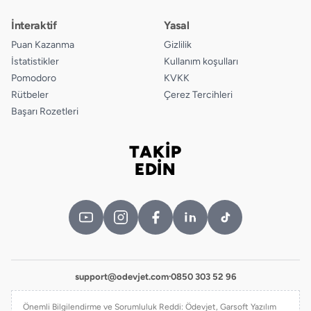
İnteraktif
Yasal
Puan Kazanma
Gizlilik
İstatistikler
Kullanım koşulları
Pomodoro
KVKK
Rütbeler
Çerez Tercihleri
Başarı Rozetleri
TAKİP
Bizi takip edin
EDİN
support@odevjet.com
·
0850 303 52 96
Önemli Bilgilendirme ve Sorumluluk Reddi: Ödevjet, Garsoft Yazılım