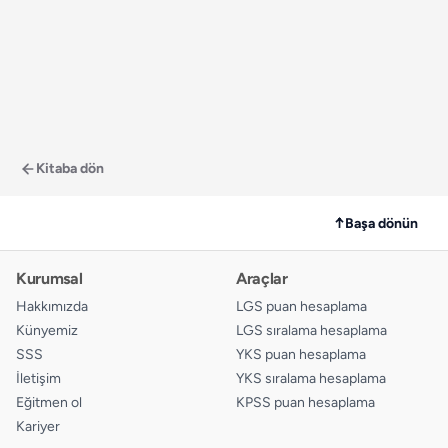
Kitaba dön
↑
Başa dönün
Kurumsal
Araçlar
Hakkımızda
LGS puan hesaplama
Künyemiz
LGS sıralama hesaplama
SSS
YKS puan hesaplama
İletişim
YKS sıralama hesaplama
Eğitmen ol
KPSS puan hesaplama
Kariyer