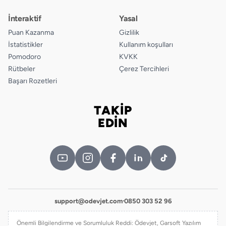
İnteraktif
Yasal
Puan Kazanma
Gizlilik
İstatistikler
Kullanım koşulları
Pomodoro
KVKK
Rütbeler
Çerez Tercihleri
Başarı Rozetleri
TAKİP
Bizi takip edin
EDİN
support@odevjet.com
·
0850 303 52 96
Önemli Bilgilendirme ve Sorumluluk Reddi: Ödevjet, Garsoft Yazılım