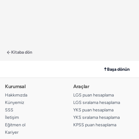
Kitaba dön
↑
Başa dönün
Kurumsal
Araçlar
Hakkımızda
LGS puan hesaplama
Künyemiz
LGS sıralama hesaplama
SSS
YKS puan hesaplama
İletişim
YKS sıralama hesaplama
Eğitmen ol
KPSS puan hesaplama
Kariyer