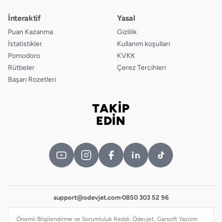
İnteraktif
Yasal
Puan Kazanma
Gizlilik
İstatistikler
Kullanım koşulları
Pomodoro
KVKK
Rütbeler
Çerez Tercihleri
Başarı Rozetleri
TAKİP
Bizi takip edin
EDİN
support@odevjet.com
·
0850 303 52 96
Önemli Bilgilendirme ve Sorumluluk Reddi: Ödevjet, Garsoft Yazılım