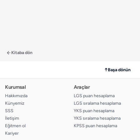
Kitaba dön
↑
Başa dönün
Kurumsal
Araçlar
Hakkımızda
LGS puan hesaplama
Künyemiz
LGS sıralama hesaplama
SSS
YKS puan hesaplama
İletişim
YKS sıralama hesaplama
Eğitmen ol
KPSS puan hesaplama
Kariyer