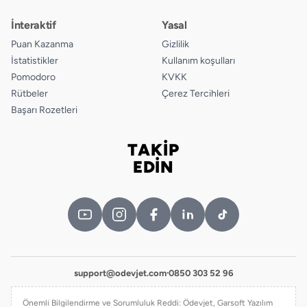
İnteraktif
Yasal
Puan Kazanma
Gizlilik
İstatistikler
Kullanım koşulları
Pomodoro
KVKK
Rütbeler
Çerez Tercihleri
Başarı Rozetleri
TAKİP
Bizi takip edin
EDİN
support@odevjet.com
·
0850 303 52 96
Önemli Bilgilendirme ve Sorumluluk Reddi: Ödevjet, Garsoft Yazılım