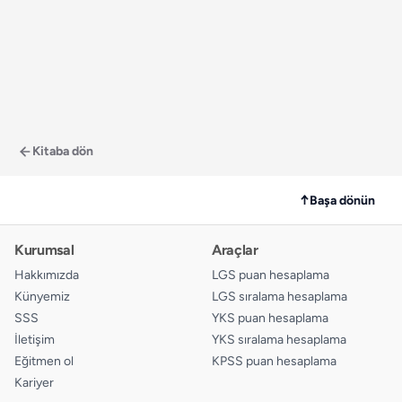
Kitaba dön
↑
Başa dönün
Kurumsal
Araçlar
Hakkımızda
LGS puan hesaplama
Künyemiz
LGS sıralama hesaplama
SSS
YKS puan hesaplama
İletişim
YKS sıralama hesaplama
Eğitmen ol
KPSS puan hesaplama
Kariyer