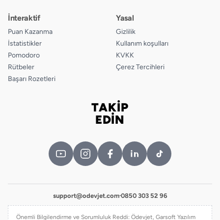
İnteraktif
Yasal
Puan Kazanma
Gizlilik
İstatistikler
Kullanım koşulları
Pomodoro
KVKK
Rütbeler
Çerez Tercihleri
Başarı Rozetleri
TAKİP
Bizi takip edin
EDİN
support@odevjet.com
·
0850 303 52 96
Önemli Bilgilendirme ve Sorumluluk Reddi: Ödevjet, Garsoft Yazılım