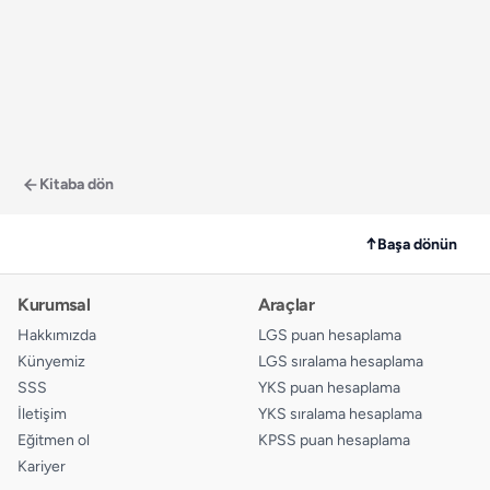
Kitaba dön
↑
Başa dönün
Kurumsal
Araçlar
Hakkımızda
LGS puan hesaplama
Künyemiz
LGS sıralama hesaplama
SSS
YKS puan hesaplama
İletişim
YKS sıralama hesaplama
Eğitmen ol
KPSS puan hesaplama
Kariyer