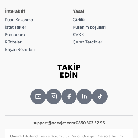
İnteraktif
Yasal
Puan Kazanma
Gizlilik
İstatistikler
Kullanım koşulları
Pomodoro
KVKK
Rütbeler
Çerez Tercihleri
Başarı Rozetleri
TAKİP
Bizi takip edin
EDİN
support@odevjet.com
·
0850 303 52 96
Önemli Bilgilendirme ve Sorumluluk Reddi: Ödevjet, Garsoft Yazılım