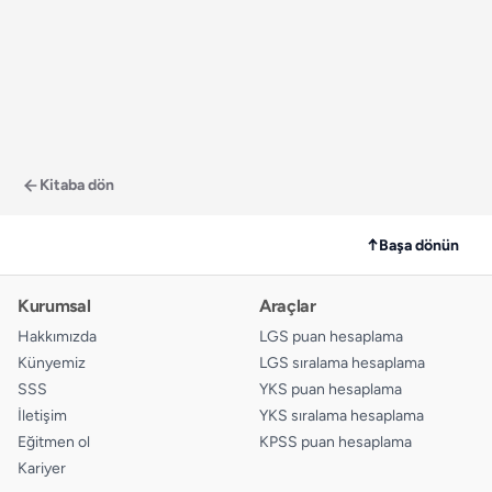
Kitaba dön
↑
Başa dönün
Kurumsal
Araçlar
Hakkımızda
LGS puan hesaplama
Künyemiz
LGS sıralama hesaplama
SSS
YKS puan hesaplama
İletişim
YKS sıralama hesaplama
Eğitmen ol
KPSS puan hesaplama
Kariyer