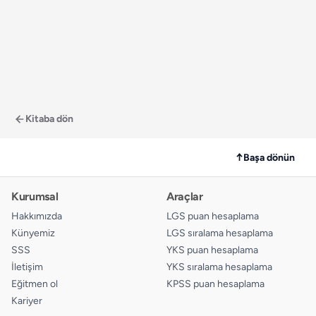
Kitaba dön
↑
Başa dönün
Kurumsal
Araçlar
Hakkımızda
LGS puan hesaplama
Künyemiz
LGS sıralama hesaplama
SSS
YKS puan hesaplama
İletişim
YKS sıralama hesaplama
Eğitmen ol
KPSS puan hesaplama
Kariyer