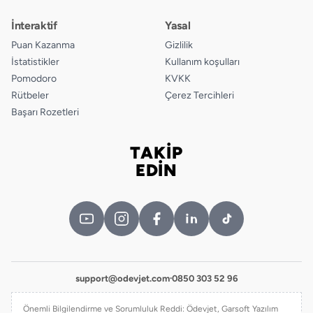
İnteraktif
Yasal
Puan Kazanma
Gizlilik
İstatistikler
Kullanım koşulları
Pomodoro
KVKK
Rütbeler
Çerez Tercihleri
Başarı Rozetleri
TAKİP
Bizi takip edin
EDİN
support@odevjet.com
·
0850 303 52 96
Önemli Bilgilendirme ve Sorumluluk Reddi: Ödevjet, Garsoft Yazılım