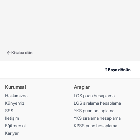
Kitaba dön
↑
Başa dönün
Kurumsal
Araçlar
Hakkımızda
LGS puan hesaplama
Künyemiz
LGS sıralama hesaplama
SSS
YKS puan hesaplama
İletişim
YKS sıralama hesaplama
Eğitmen ol
KPSS puan hesaplama
Kariyer