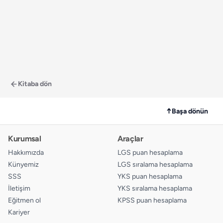
Kitaba dön
↑
Başa dönün
Kurumsal
Araçlar
Hakkımızda
LGS puan hesaplama
Künyemiz
LGS sıralama hesaplama
SSS
YKS puan hesaplama
İletişim
YKS sıralama hesaplama
Eğitmen ol
KPSS puan hesaplama
Kariyer