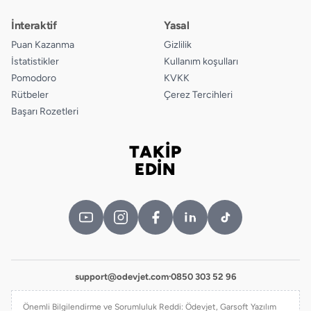
İnteraktif
Yasal
Puan Kazanma
Gizlilik
İstatistikler
Kullanım koşulları
Pomodoro
KVKK
Rütbeler
Çerez Tercihleri
Başarı Rozetleri
TAKİP
Bizi takip edin
EDİN
support@odevjet.com
·
0850 303 52 96
Önemli Bilgilendirme ve Sorumluluk Reddi: Ödevjet, Garsoft Yazılım