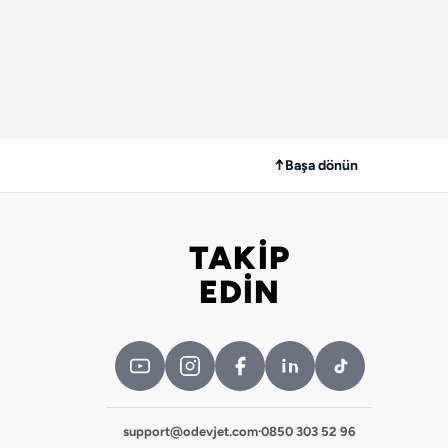
↑
Başa dönün
TAKİP
Bizi takip edin
EDİN
support@odevjet.com
·
0850 303 52 96