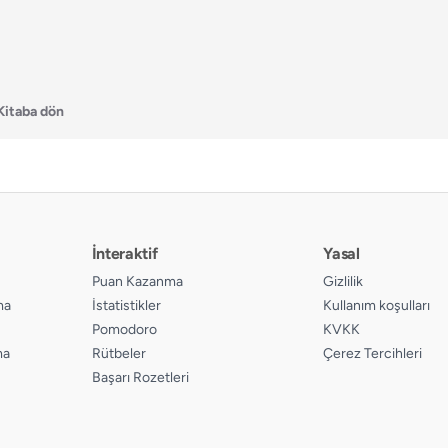
Kitaba dön
İnteraktif
Yasal
Puan Kazanma
Gizlilik
ma
İstatistikler
Kullanım koşulları
Pomodoro
KVKK
ma
Rütbeler
Çerez Tercihleri
Başarı Rozetleri