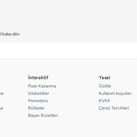
Kitaba dön
İnteraktif
Yasal
Puan Kazanma
Gizlilik
ma
İstatistikler
Kullanım koşulları
Pomodoro
KVKK
ma
Rütbeler
Çerez Tercihleri
Başarı Rozetleri