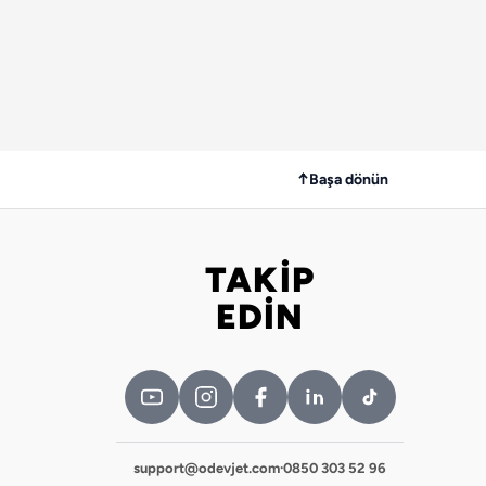
↑
Başa dönün
TAKİP
Bizi takip edin
EDİN
support@odevjet.com
·
0850 303 52 96