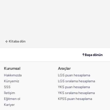
Kitaba dön
↑
Başa dönün
Kurumsal
Araçlar
Hakkımızda
LGS puan hesaplama
Künyemiz
LGS sıralama hesaplama
SSS
YKS puan hesaplama
İletişim
YKS sıralama hesaplama
Eğitmen ol
KPSS puan hesaplama
Kariyer