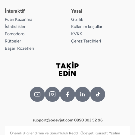
İnteraktif
Yasal
Puan Kazanma
Gizlilik
İstatistikler
Kullanım koşulları
Pomodoro
KVKK
Rütbeler
Çerez Tercihleri
Başarı Rozetleri
TAKİP
Bizi takip edin
EDİN
support@odevjet.com
·
0850 303 52 96
Önemli Bilgilendirme ve Sorumluluk Reddi: Ödevjet, Garsoft Yazılım