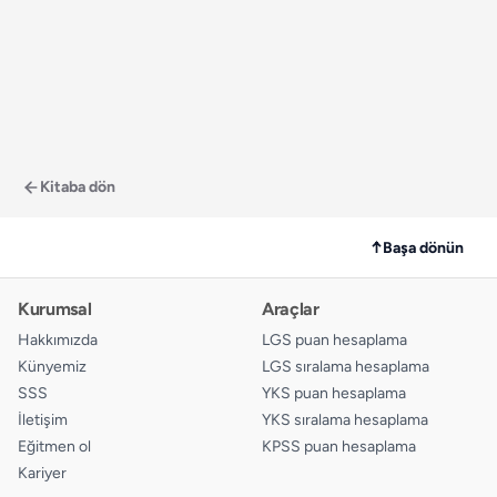
Kitaba dön
↑
Başa dönün
Kurumsal
Araçlar
Hakkımızda
LGS puan hesaplama
Künyemiz
LGS sıralama hesaplama
SSS
YKS puan hesaplama
İletişim
YKS sıralama hesaplama
Eğitmen ol
KPSS puan hesaplama
Kariyer