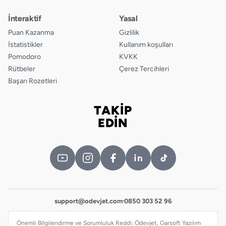
İnteraktif
Yasal
Puan Kazanma
Gizlilik
İstatistikler
Kullanım koşulları
Pomodoro
KVKK
Rütbeler
Çerez Tercihleri
Başarı Rozetleri
TAKİP
Bizi takip edin
EDİN
support@odevjet.com
·
0850 303 52 96
Önemli Bilgilendirme ve Sorumluluk Reddi: Ödevjet, Garsoft Yazılım