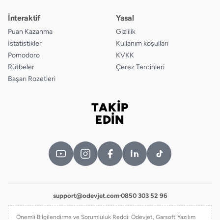
İnteraktif
Yasal
Puan Kazanma
Gizlilik
İstatistikler
Kullanım koşulları
Pomodoro
KVKK
Rütbeler
Çerez Tercihleri
Başarı Rozetleri
TAKİP
Bizi takip edin
EDİN
support@odevjet.com
·
0850 303 52 96
Önemli Bilgilendirme ve Sorumluluk Reddi: Ödevjet, Garsoft Yazılım