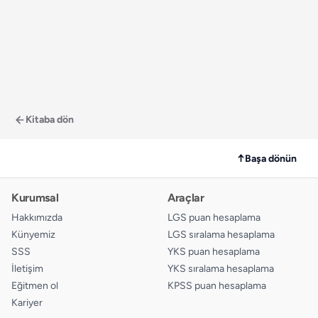
Kitaba dön
↑
Başa dönün
Kurumsal
Araçlar
Hakkımızda
LGS puan hesaplama
Künyemiz
LGS sıralama hesaplama
SSS
YKS puan hesaplama
İletişim
YKS sıralama hesaplama
Eğitmen ol
KPSS puan hesaplama
Kariyer