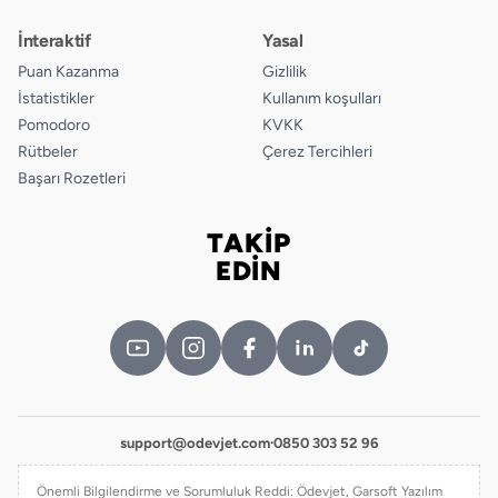
İnteraktif
Yasal
Puan Kazanma
Gizlilik
İstatistikler
Kullanım koşulları
Pomodoro
KVKK
Rütbeler
Çerez Tercihleri
Başarı Rozetleri
TAKİP
Bizi takip edin
EDİN
support@odevjet.com
·
0850 303 52 96
Önemli Bilgilendirme ve Sorumluluk Reddi: Ödevjet, Garsoft Yazılım