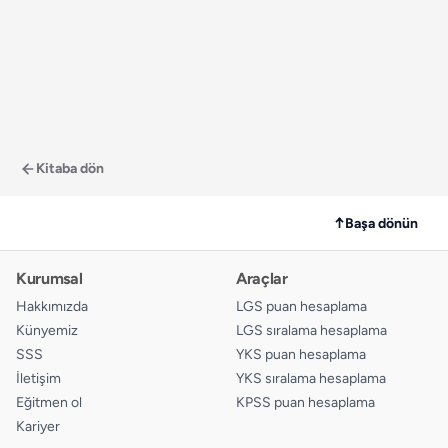
Kitaba dön
↑
Başa dönün
Kurumsal
Araçlar
Hakkımızda
LGS puan hesaplama
Künyemiz
LGS sıralama hesaplama
SSS
YKS puan hesaplama
İletişim
YKS sıralama hesaplama
Eğitmen ol
KPSS puan hesaplama
Kariyer