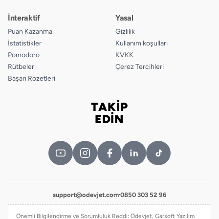
İnteraktif
Yasal
Puan Kazanma
Gizlilik
İstatistikler
Kullanım koşulları
Pomodoro
KVKK
Rütbeler
Çerez Tercihleri
Başarı Rozetleri
TAKİP
Bizi takip edin
EDİN
support@odevjet.com
·
0850 303 52 96
Önemli Bilgilendirme ve Sorumluluk Reddi: Ödevjet, Garsoft Yazılım