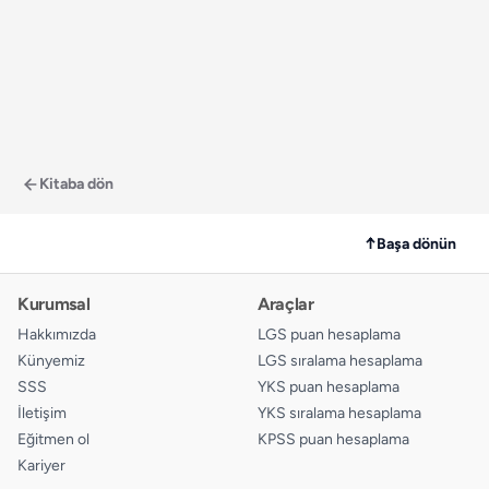
Kitaba dön
↑
Başa dönün
Kurumsal
Araçlar
Hakkımızda
LGS puan hesaplama
Künyemiz
LGS sıralama hesaplama
SSS
YKS puan hesaplama
İletişim
YKS sıralama hesaplama
Eğitmen ol
KPSS puan hesaplama
Kariyer