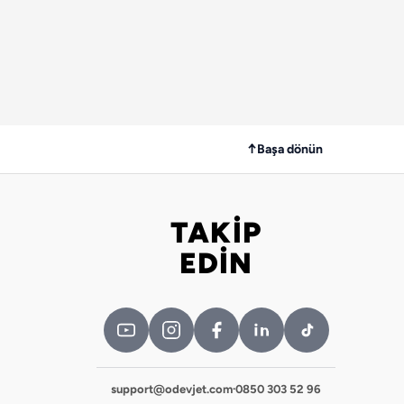
↑
Başa dönün
TAKİP
Bizi takip edin
EDİN
support@odevjet.com
·
0850 303 52 96