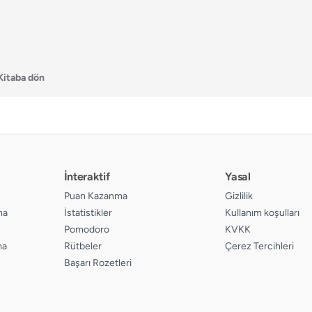
Kitaba dön
İnteraktif
Yasal
Puan Kazanma
Gizlilik
ma
İstatistikler
Kullanım koşulları
Pomodoro
KVKK
ma
Rütbeler
Çerez Tercihleri
Başarı Rozetleri