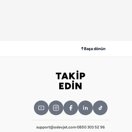
↑
Başa dönün
TAKİP
Bizi takip edin
EDİN
support@odevjet.com
·
0850 303 52 96