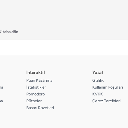
Kitaba dön
İnteraktif
Yasal
Puan Kazanma
Gizlilik
ma
İstatistikler
Kullanım koşulları
Pomodoro
KVKK
ma
Rütbeler
Çerez Tercihleri
Başarı Rozetleri