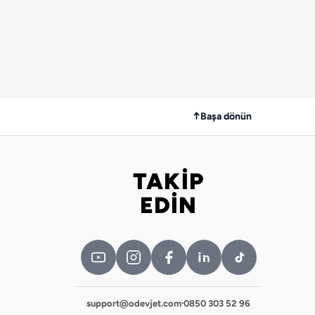
↑
Başa dönün
TAKİP
Bizi takip edin
EDİN
support@odevjet.com
·
0850 303 52 96