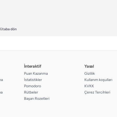
Kitaba dön
İnteraktif
Yasal
Puan Kazanma
Gizlilik
ma
İstatistikler
Kullanım koşulları
Pomodoro
KVKK
ma
Rütbeler
Çerez Tercihleri
Başarı Rozetleri