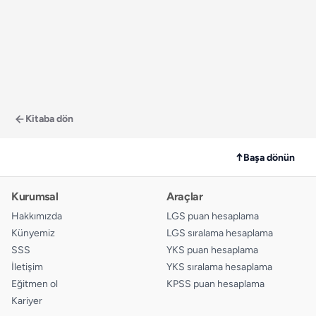
Kitaba dön
↑
Başa dönün
Kurumsal
Araçlar
Hakkımızda
LGS puan hesaplama
Künyemiz
LGS sıralama hesaplama
SSS
YKS puan hesaplama
İletişim
YKS sıralama hesaplama
Eğitmen ol
KPSS puan hesaplama
Kariyer