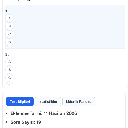
1.
A
B
C
D
2.
A
B
C
D
3.
Test Bilgileri
İstatistikler
Liderlik Panosu
A
Eklenme Tarihi:
11 Haziran 2026
B
C
Soru Sayısı:
19