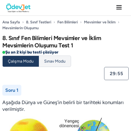
Ana Sayfa
›
8. Sınıf Testleri
›
Fen Bilimleri
›
Mevsimler ve İklim
›
Mevsimlerin Oluşumu
8. Sınıf Fen Bilimleri Mevsimler ve İklim
Mevsimlerin Oluşumu Test 1
Şu an 2 kişi bu testi çözüyor
Çalışma Modu
Sınav Modu
29:55
Soru 1
Aşağıda Dünya ve Güneş'in belirli bir tarihteki konumları
verilmiştir.