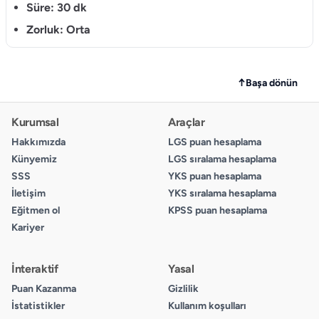
D
Süre:
30 dk
Zorluk:
Orta
4.
A
B
↑
Başa dönün
C
D
Kurumsal
Araçlar
Hakkımızda
LGS puan hesaplama
5.
Künyemiz
LGS sıralama hesaplama
A
SSS
YKS puan hesaplama
B
İletişim
YKS sıralama hesaplama
C
Eğitmen ol
KPSS puan hesaplama
D
Kariyer
6.
İnteraktif
Yasal
A
Puan Kazanma
Gizlilik
B
İstatistikler
Kullanım koşulları
C