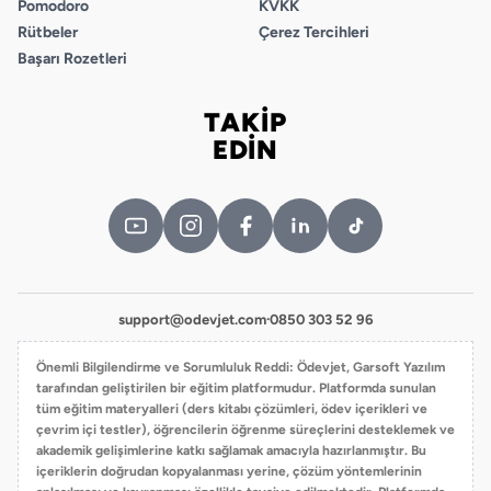
Pomodoro
KVKK
D
Rütbeler
Çerez Tercihleri
Başarı Rozetleri
7.
A
TAKİP
B
Bizi takip edin
EDİN
C
D
8.
A
B
C
support@odevjet.com
·
0850 303 52 96
D
Önemli Bilgilendirme ve Sorumluluk Reddi: Ödevjet, Garsoft Yazılım
tarafından geliştirilen bir eğitim platformudur. Platformda sunulan
9.
tüm eğitim materyalleri (ders kitabı çözümleri, ödev içerikleri ve
A
çevrim içi testler), öğrencilerin öğrenme süreçlerini desteklemek ve
akademik gelişimlerine katkı sağlamak amacıyla hazırlanmıştır. Bu
B
içeriklerin doğrudan kopyalanması yerine, çözüm yöntemlerinin
C