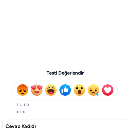
Testi Değerlendir
3
1
1
0
1
1
0
Cevap Kağıdı