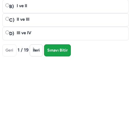
I ve II
B)
II ve III
C)
III ve IV
D)
1 / 19
Geri
İleri
Sınavı Bitir