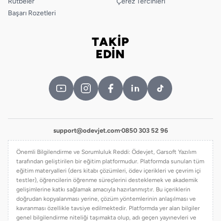
Rütbeler
Çerez Tercihleri
Başarı Rozetleri
TAKİP
Bizi takip edin
EDİN
support@odevjet.com
·
0850 303 52 96
Önemli Bilgilendirme ve Sorumluluk Reddi: Ödevjet, Garsoft Yazılım
tarafından geliştirilen bir eğitim platformudur. Platformda sunulan tüm
eğitim materyalleri (ders kitabı çözümleri, ödev içerikleri ve çevrim içi
testler), öğrencilerin öğrenme süreçlerini desteklemek ve akademik
gelişimlerine katkı sağlamak amacıyla hazırlanmıştır. Bu içeriklerin
doğrudan kopyalanması yerine, çözüm yöntemlerinin anlaşılması ve
kavranması özellikle tavsiye edilmektedir. Platformda yer alan bilgiler
genel bilgilendirme niteliği taşımakta olup, adı geçen yayınevleri ve