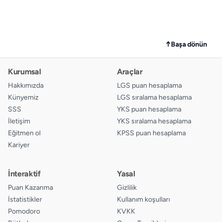
↑
Başa dönün
Kurumsal
Araçlar
Hakkımızda
LGS puan hesaplama
Künyemiz
LGS sıralama hesaplama
SSS
YKS puan hesaplama
İletişim
YKS sıralama hesaplama
Eğitmen ol
KPSS puan hesaplama
Kariyer
İnteraktif
Yasal
Puan Kazanma
Gizlilik
İstatistikler
Kullanım koşulları
Pomodoro
KVKK