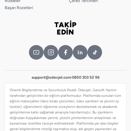
Rütbeler
Çerez Tercihleri
Başarı Rozetleri
TAKİP
Bizi takip edin
EDİN
support@odevjet.com
·
0850 303 52 96
Önemli Bilgilendirme ve Sorumluluk Reddi: Ödevjet, Garsoft Yazılım
tarafından geliştirilen bir eğitim platformudur. Platformda sunulan tüm
eğitim materyalleri (ders kitabı çözümleri, ödev içerikleri ve çevrim içi
testler), öğrencilerin öğrenme süreçlerini desteklemek ve akademik
gelişimlerine katkı sağlamak amacıyla hazırlanmıştır. Bu içeriklerin
doğrudan kopyalanması yerine, çözüm yöntemlerinin anlaşılması ve
kavranması özellikle tavsiye edilmektedir. Platformda yer alan bilgiler
genel bilgilendirme niteliği taşımakta olup, adı geçen yayınevleri ve