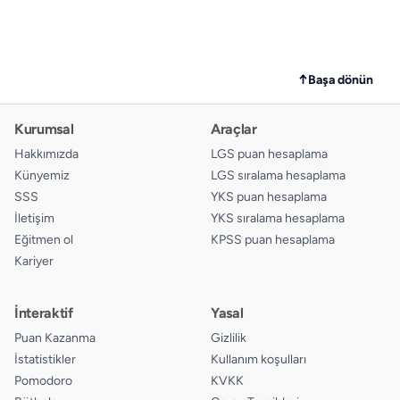
↑
Başa dönün
Kurumsal
Araçlar
Hakkımızda
LGS puan hesaplama
Künyemiz
LGS sıralama hesaplama
SSS
YKS puan hesaplama
İletişim
YKS sıralama hesaplama
Eğitmen ol
KPSS puan hesaplama
Kariyer
İnteraktif
Yasal
Puan Kazanma
Gizlilik
İstatistikler
Kullanım koşulları
Pomodoro
KVKK