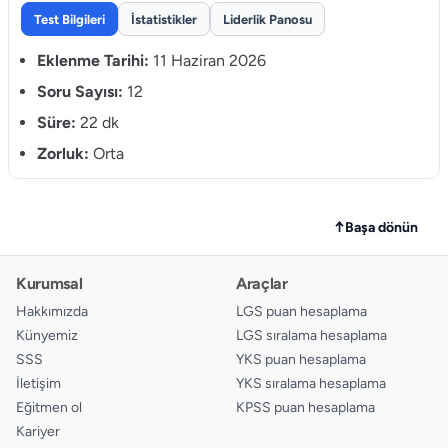
8.
A
B
C
D
Test Bilgileri
İstatistikler
Liderlik Panosu
9.
A
B
C
D
Eklenme Tarihi:
11 Haziran 2026
10.
Soru Sayısı:
12
A
B
C
D
Süre:
22 dk
11.
A
B
C
D
Zorluk:
Orta
12.
A
B
C
D
↑
Başa dönün
Kurumsal
Araçlar
Hakkımızda
LGS puan hesaplama
Künyemiz
LGS sıralama hesaplama
SSS
YKS puan hesaplama
İletişim
YKS sıralama hesaplama
Eğitmen ol
KPSS puan hesaplama
Kariyer