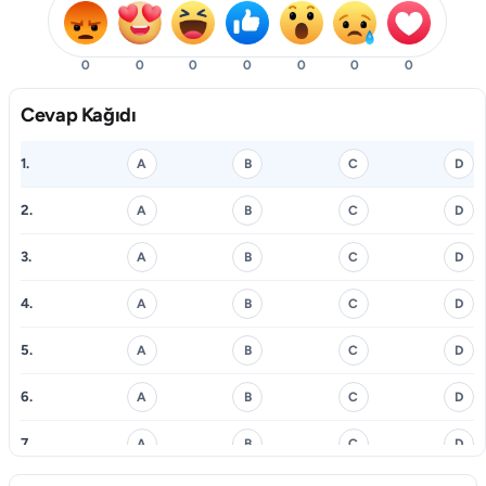
0
0
0
0
0
0
0
Cevap Kağıdı
1.
A
B
C
D
2.
A
B
C
D
3.
A
B
C
D
4.
A
B
C
D
5.
A
B
C
D
6.
A
B
C
D
7.
A
B
C
D