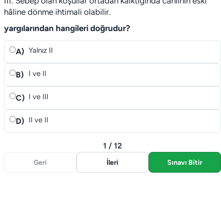
III. Sebep olan koşullar ortadan kalktığında canlının eski
hâline dönme ihtimali olabilir.
yargılarından hangileri doğrudur?
Yalnız II
A)
I ve II
B)
I ve III
C)
II ve II
D)
1 / 12
Geri
İleri
Sınavı Bitir