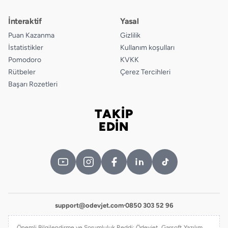
İnteraktif
Yasal
Puan Kazanma
Gizlilik
İstatistikler
Kullanım koşulları
Pomodoro
KVKK
Rütbeler
Çerez Tercihleri
Başarı Rozetleri
TAKİP
Bizi takip edin
EDİN
support@odevjet.com
·
0850 303 52 96
Önemli Bilgilendirme ve Sorumluluk Reddi: Ödevjet, Garsoft Yazılım