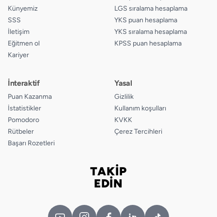
Künyemiz
LGS sıralama hesaplama
SSS
YKS puan hesaplama
İletişim
YKS sıralama hesaplama
Eğitmen ol
KPSS puan hesaplama
Kariyer
İnteraktif
Yasal
Puan Kazanma
Gizlilik
İstatistikler
Kullanım koşulları
Pomodoro
KVKK
Rütbeler
Çerez Tercihleri
Başarı Rozetleri
TAKİP
Bizi takip edin
EDİN