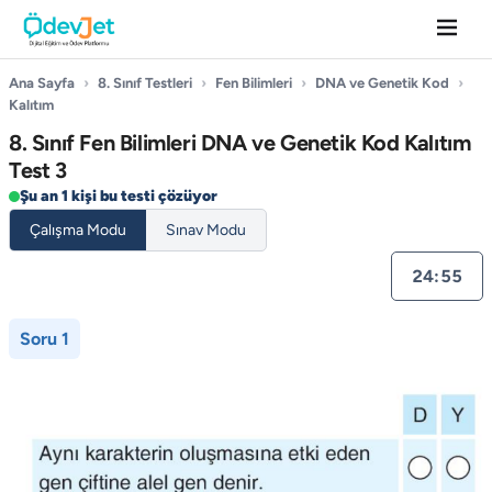
Ana Sayfa
›
8. Sınıf Testleri
›
Fen Bilimleri
›
DNA ve Genetik Kod
›
Kalıtım
8. Sınıf Fen Bilimleri DNA ve Genetik Kod Kalıtım
Test 3
Şu an 1 kişi bu testi çözüyor
Çalışma Modu
Sınav Modu
24:55
Soru 1