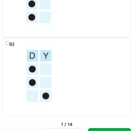
D)
1 / 14