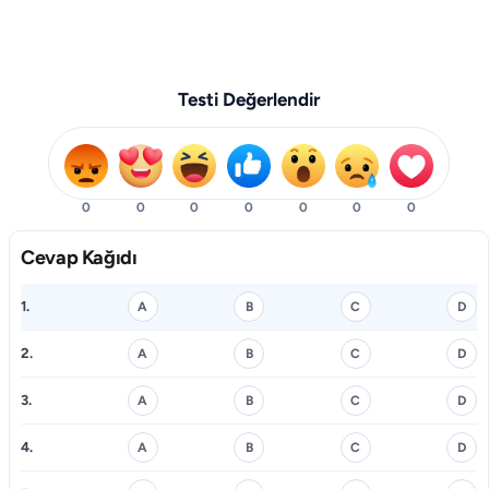
Testi Değerlendir
0
0
0
0
0
0
0
Cevap Kağıdı
1.
A
B
C
D
2.
A
B
C
D
3.
A
B
C
D
4.
A
B
C
D