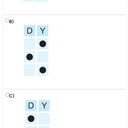
B)
C)