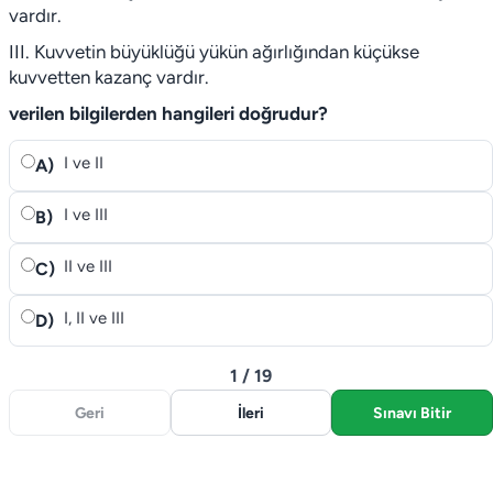
vardır.
III. Kuvvetin büyüklüğü yükün ağırlığından küçükse
kuvvetten kazanç vardır.
verilen bilgilerden hangileri doğrudur?
I ve II
A)
I ve III
B)
II ve III
C)
I, II ve III
D)
1 / 19
Geri
İleri
Sınavı Bitir