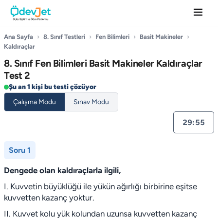
Ana Sayfa
›
8. Sınıf Testleri
›
Fen Bilimleri
›
Basit Makineler
›
Kaldıraçlar
8. Sınıf Fen Bilimleri Basit Makineler Kaldıraçlar
Test 2
Şu an 1 kişi bu testi çözüyor
Çalışma Modu
Sınav Modu
29:55
Soru 1
Dengede olan kaldıraçlarla ilgili,
I. Kuvvetin büyüklüğü ile yükün ağırlığı birbirine eşitse
kuvvetten kazanç yoktur.
II. Kuvvet kolu yük kolundan uzunsa kuvvetten kazanç