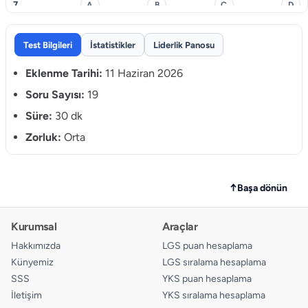
7.
A
B
C
D
8.
A
B
C
D
Test Bilgileri
İstatistikler
Liderlik Panosu
9.
A
B
C
D
Eklenme Tarihi:
11 Haziran 2026
10.
Soru Sayısı:
19
A
B
C
D
Süre:
30 dk
11.
A
B
C
D
Zorluk:
Orta
12.
A
B
C
D
13.
A
B
C
D
↑
Başa dönün
14.
A
B
C
D
Kurumsal
Araçlar
15.
A
B
C
D
Hakkımızda
LGS puan hesaplama
Künyemiz
LGS sıralama hesaplama
16.
A
B
C
D
SSS
YKS puan hesaplama
İletişim
YKS sıralama hesaplama
17.
A
B
C
D