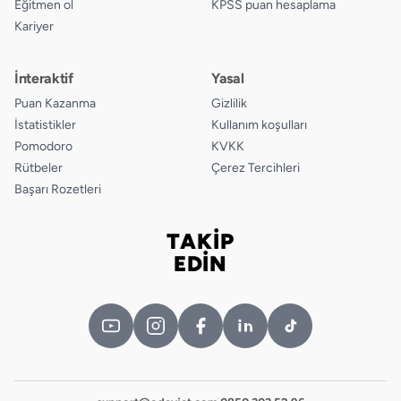
Eğitmen ol
KPSS puan hesaplama
Kariyer
18.
A
B
C
D
19.
A
B
C
D
İnteraktif
Yasal
Puan Kazanma
Gizlilik
İstatistikler
Kullanım koşulları
Pomodoro
KVKK
Rütbeler
Çerez Tercihleri
Başarı Rozetleri
TAKİP
Bizi takip edin
EDİN