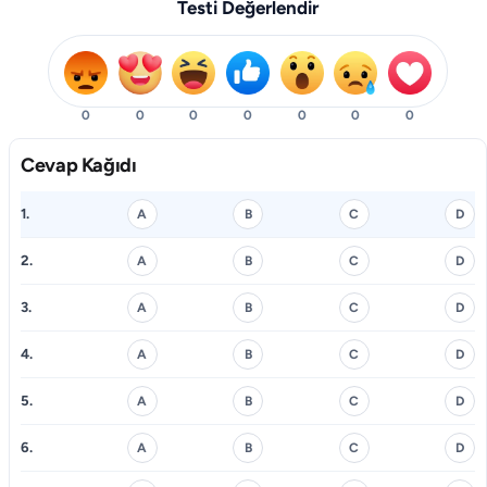
Testi Değerlendir
0
0
0
0
0
0
0
Cevap Kağıdı
1.
A
B
C
D
2.
A
B
C
D
3.
A
B
C
D
4.
A
B
C
D
5.
A
B
C
D
6.
A
B
C
D