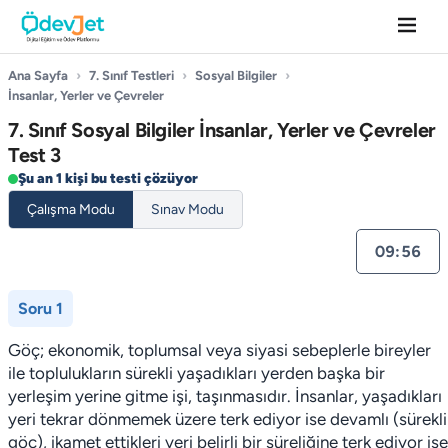
Ana Sayfa
›
7. Sınıf Testleri
›
Sosyal Bilgiler
›
İnsanlar, Yerler ve Çevreler
7. Sınıf Sosyal Bilgiler İnsanlar, Yerler ve Çevreler
Test 3
Şu an 1 kişi bu testi çözüyor
Çalışma Modu
Sınav Modu
09:55
Soru 1
Göç; ekonomik, toplumsal veya siyasi sebeplerle bireyler
ile toplulukların sürekli yaşadıkları yerden başka bir
yerleşim yerine gitme işi, taşınmasıdır. İnsanlar, yaşadıkları
yeri tekrar dönmemek üzere terk ediyor ise devamlı (sürekli
göç), ikamet ettikleri yeri belirli bir süreliğine terk ediyor ise