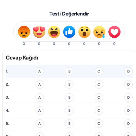
Testi Değerlendir
0
0
0
0
0
0
0
Cevap Kağıdı
1.
A
B
C
D
2.
A
B
C
D
3.
A
B
C
D
4.
A
B
C
D
5.
A
B
C
D