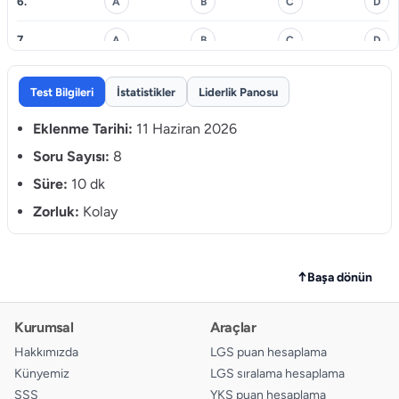
6.
A
B
C
D
7.
A
B
C
D
8.
A
B
C
D
Test Bilgileri
İstatistikler
Liderlik Panosu
Eklenme Tarihi:
11 Haziran 2026
Soru Sayısı:
8
Süre:
10 dk
Zorluk:
Kolay
↑
Başa dönün
Kurumsal
Araçlar
Hakkımızda
LGS puan hesaplama
Künyemiz
LGS sıralama hesaplama
SSS
YKS puan hesaplama